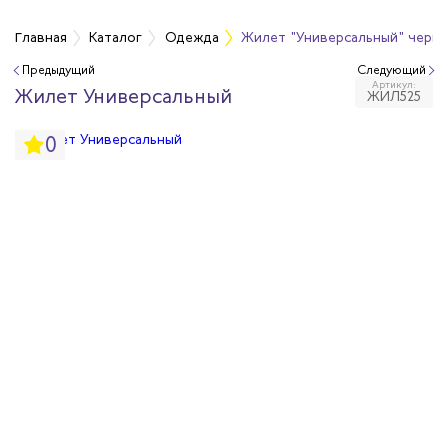
а
Главная
Каталог
Одежда
Жилет "Универсальный" черн
Предыдущий
Следующий
Артикул:
дежда
Жилет Универсальный
ЖИЛ525
0
дежда
ая одежда
итная одежда
вая одежда
шенных температур
сивных сред
родуги