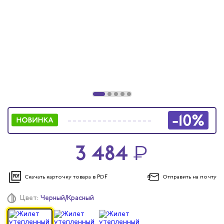
ы услуг
 и головные уборы
3 484
₽
Скачать карточку
товара в PDF
Отправить
на почту
Цвет:
Черный/Красный