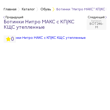
Главная
Каталог
Обувь
Ботинки "Нитро МАКС" КП/КС К
Предыдущий
Следующий
Ботинки Нитро МАКС с КП/КС
Артикул:
бувь
БОТ246-
КЩС утепленные
М
бувь
0
вная обувь
йкая обувь
йкая обувь
ры для обуви