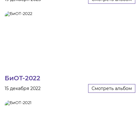
тродуги
ры услуг
ж и головные
я
БиОТ-2022
я
15 декабря 2022
Смотреть альбом