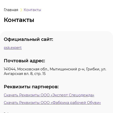
а
Главная
Контакты
Контакты
одежда
одежда
Официальный сайт:
psk.expert
ная одежда
Почтовый адрес:
щитная одежда
141044, Московская обл., Мытищинский р-н, Грибки, ул.
Ангарская вл. 8, стр. 15
овая одежда
Реквизиты партнеров:
ышенных
тур
Скачать Реквизиты ООО «Эксперт Спецодежда»
Скачать Реквизиты ООО «Фабрика рабочей Обуви»
ссивных сред