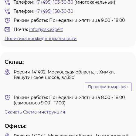
Телефон:
+7 (495) 103-30-30
(многоканальный)
тродуги
Телефон:
+7 (495) 138-30-30
Режим работы: Понедельник-пятница 9.00 - 18.00
ры услуг
Почта:
info@psk.expert
ж и головные
Политика конфеденциальности
я
Склад:
Россия, 141402, Московская область, г. Химки,
я
Вашутинское шоссе, вл35с1
Проложить маршрут
Режим работы: Понедельник-пятница 8.00 - 18.00
(самовывоз 9.00 - 17.00)
Скачать Схема-инструкция
Офисы: