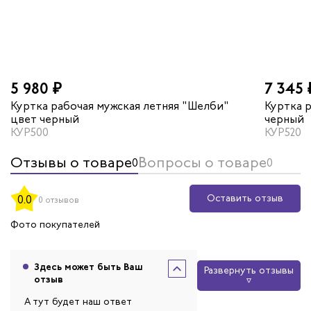
5 980 ₽
7 345 
Куртка рабочая мужская летняя "Шелби"
Куртка 
цвет черный
черный
КУР500
КУР520
Отзывы о товаре
Вопросы о товаре
0
0
Оставить отзыв
0.0
0 отзывов
Фото покупателей
Здесь может быть Ваш
Развернуть отзывы
отзыв
А тут будет наш ответ