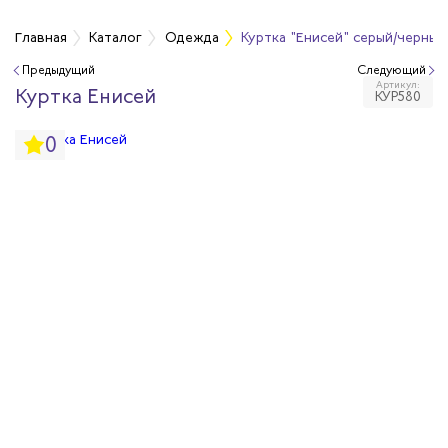
а
Главная
Каталог
Одежда
Куртка "Енисей" серый/черный
Предыдущий
Следующий
Артикул:
дежда
Куртка Енисей
КУР580
0
дежда
ая одежда
итная одежда
вая одежда
шенных температур
сивных сред
родуги