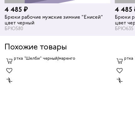
4 485 ₽
4 485 
Брюки рабочие мужские зимние "Енисей"
Брюки р
цвет черный
цвет че
БРЮ580
БРЮ635
Похожие товары