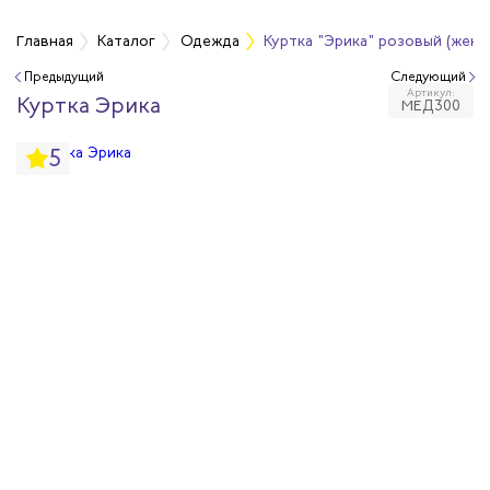
а
Главная
Каталог
Одежда
Куртка "Эрика" розовый (женс
Предыдущий
Следующий
Артикул:
дежда
Куртка Эрика
МЕД300
5
дежда
ая одежда
итная одежда
вая одежда
шенных температур
сивных сред
родуги