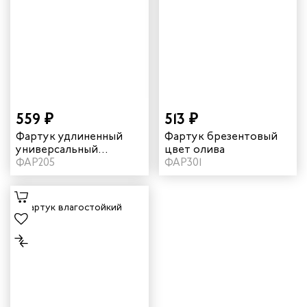
559 ₽
513 ₽
Фартук удлиненный
Фартук брезентовый
универсальный
цвет олива
прорезиненный цвет
ФАР205
ФАР301
темно-серый