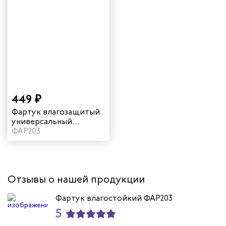
449 ₽
Фартук влагозащитый
универсальный
удлиненный цвет
ФАР203
розовый
Отзывы о нашей продукции
Фартук влагостойкий ФАР203
5