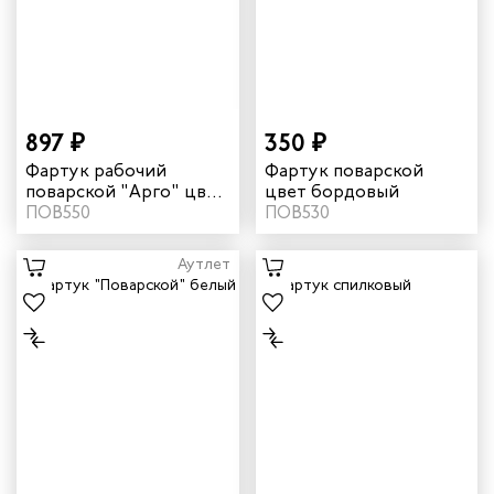
897 ₽
350 ₽
Фартук рабочий
Фартук поварской
поварской "Арго" цвет
цвет бордовый
черный
ПОВ550
ПОВ530
Аутлет