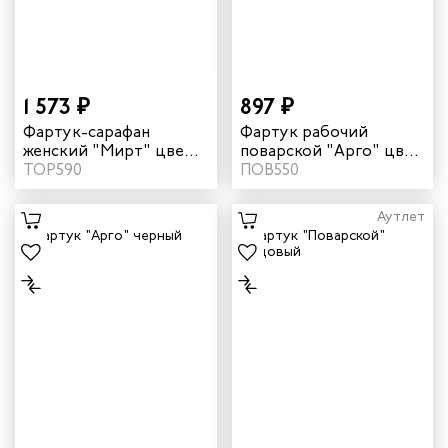
ы услуг
 и головные уборы
1 573 ₽
897 ₽
Фартук-сарафан
Фартук рабочий
женский "Мирт" цвет
поварской "Арго" цвет
василек
ТОР590
белый
ПОВ550
Аутлет