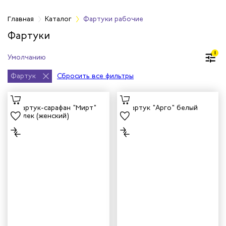
а
Главная
Каталог
Фартуки рабочие
Фартуки
дежда
1
дежда
Фартук
Сбросить все фильтры
ая одежда
итная одежда
вая одежда
шенных температур
сивных сред
родуги