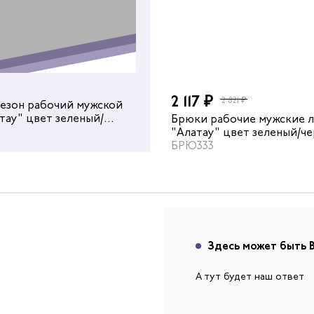
2 117 ₽
2 821 ₽
езон рабочий мужской
тау" цвет зеленый/
очие мужское летние
Брюки рабочие мужские 
вет темно-бирюзовый/
"Алатау" цвет зеленый/ч
БРЮ333
Здесь может быть 
А тут будет наш ответ