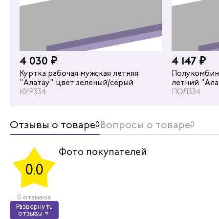
%
4 030 ₽
4 147 ₽
4 290 ₽
Куртка рабочая мужская летняя
Полукомбин
"Алатау" цвет зеленый/серый
летний "Ала
Брюки раб
КУР334
серый
ПОЛ334
"Снейк" ц
черный
БРЮ704
Отзывы о товаре
Вопросы о товаре
0
0
Фото покупателей
0.0
0 отзывов
Развернуть
отзывы