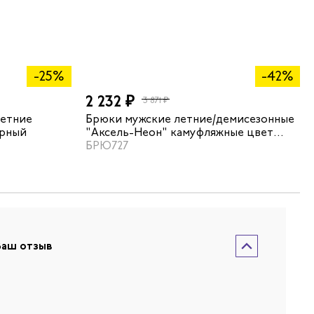
-25%
-42%
2 232 ₽
3 871 ₽
летние
Брюки мужские летние/демисезонные
ерный
"Аксель-Неон" камуфляжные цвет
хаки/синийй
БРЮ727
Ваш отзыв