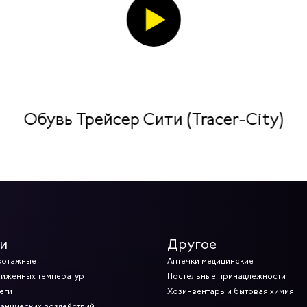
Обувь Трейсер Сити (Tracer-City)
и
Другое
котажные
Аптечки медицинские
ниженных температур
Постельные принадлежности
еги
Хозинвентарь и бытовая химия
ханических воздействий