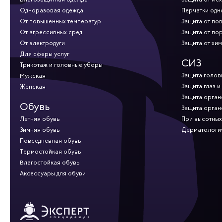
Одноразовая одежда
Перчатки од
От повышенных температур
Защита от по
От агрессивных сред
Защита от по
От электродуги
Защита от хи
Для сферы услуг
СИЗ
Трикотаж и головные уборы
Защита голов
Мужская
Защита глаз и
Женская
Защита орган
Обувь
Защита орган
Летняя обувь
При высотных
Зимняя обувь
Дерматологи
Повседневная обувь
Термостойкая обувь
Влагостойкая обувь
Аксессуары для обуви