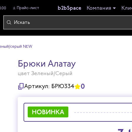
b2bSpace
Компания
Кли
Прайс-лист
0.00
леный/cерый NEW
Брюки Алатау
цвет Зеленый/Серый
0
Артикул:
БРЮ334