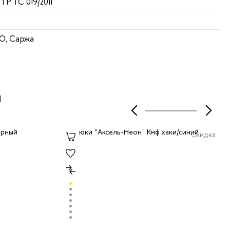
 ТР ТС 019/2011
ВО, Саржа
ы
Скидка