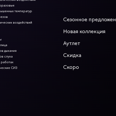
норазовые
вышенных температур
резов
Сезонное предложе
мических воздействий
Новая коллекция
ы
Аутлет
 лица
ов дыхания
Скидка
ов слуха
 работах
Скоро
ческие СИЗ