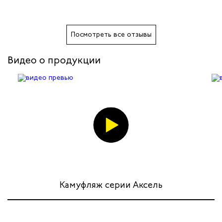
жных работников
авцов
Посмотреть все отзывы
енеров
Видео о продукции
рщика
и руководителей
рой помощи
итеров
ников
Камуфляж серии Аксель
оналадчиков