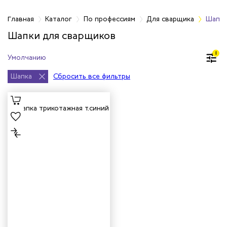
фессиям
Главная
Каталог
По профессиям
Для сварщика
Шапки
Шапки для сварщиков
арей
1
инистов
Шапка
Сбросить все фильтры
ителей
естер
рщиц
сервиса
тажников
триков