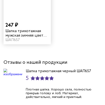
телей
циантов
247 ₽
Шапка трикотажная
ей
мужская зимняя цвет
темно-синий
ШАП657
кмахеров
ичных
Отзывы о нашей продукции
ря
Шапка трикотажная черный ШАП657
5
чиков
Плотная шапка. Хорошо села, полностью
ров
прикрыв голову и лоб. Материал,
действительно, мягкий и приятный.