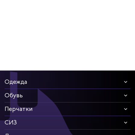
дских работников
иков
Одежда
Обувь
Перчатки
СИЗ