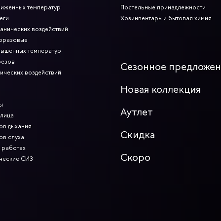
ниженных температур
Постельные принадлежности
еги
Хозинвентарь и бытовая химия
ханических воздействий
норазовые
вышенных температур
резов
Сезонное предложе
мических воздействий
Новая коллекция
ы
Аутлет
 лица
ов дыхания
Скидка
ов слуха
 работах
Скоро
ческие СИЗ