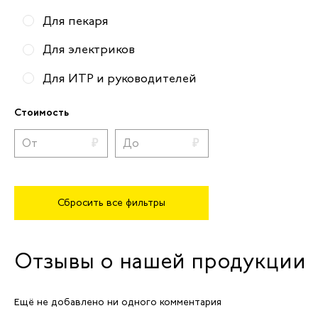
Для пекаря
Для электриков
Для ИТР и руководителей
Для поваров
Стоимость
Для механиков
Для пусконаладчиков
Для складских работников
Сбросить все фильтры
Для техников
Вся рабочая обувь
Отзывы о нашей продукции
Ещё не добавлено ни одного комментария