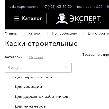
zakaz@psk.expert
+7 (495) 103-30-30
Вся неделя 8.00 – 2
Для врачей
Каталог
Для монтажников
Для слесарей
Главная
Каталог
По профессиям
Для строите
Для горничных
Каски строительные
Для официантов
Товары по запр
Для строителей
Категории
Сбросить
Для грузчиков
Для парикмахеров
Для уборщиц
Для дорожных работников
Для инженеров