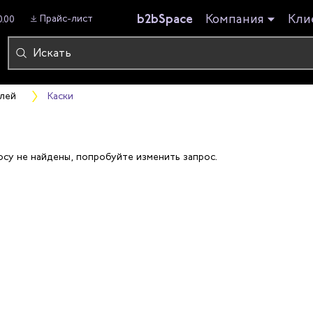
b2bSpace
Компания
Кли
Прайс-лист
0.00
лей
Каски
осу не найдены, попробуйте изменить запрос.