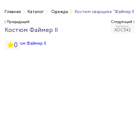
а
Главная
Каталог
Одежда
Костюм сварщика "Файмер II" 
Предыдущий
Следующий
Артикул:
дежда
Костюм Файмер II
КОС342
0
дежда
ая одежда
итная одежда
вая одежда
шенных температур
сивных сред
родуги