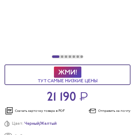
ы услуг
 и головные уборы
ТУТ САМЫЕ НИЗКИЕ ЦЕНЫ
21 190
₽
Скачать карточку
товара в PDF
Отправить
на почту
Цвет:
Черный/Желтый