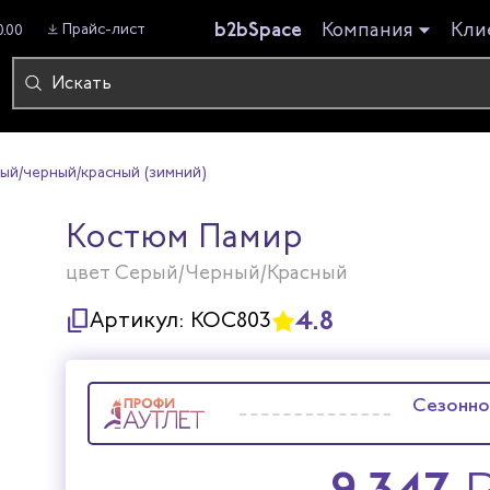
b2bSpace
Компания
Кли
Прайс-лист
0.00
ый/черный/красный (зимний)
Костюм Памир
цвет Серый/Черный/Красный
4.8
Артикул:
КОС803
Сезонно
9 347