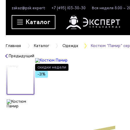
zakaz@psk.expert
+7 (495) 103-30-30
Вся неделя 8.00 – 2
Каталог
Главная
Каталог
Одежда
Костюм "Памир" сер
Предыдущий
скидки
недели
-21%