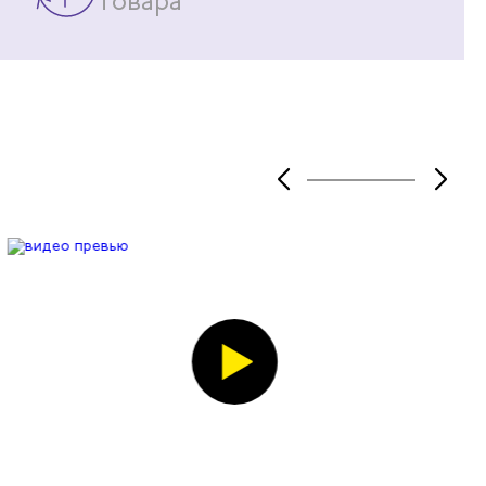
товара
предоставление любой информации,
об наличии а так поступлении той или
иной продукции на основной склад в
случае его отсутствия.