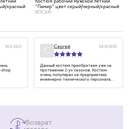
 летний
Костюм рабочий мужской летний
ый/красный
"Памир" цвет серый/черный/красный
КОС610
Сергей
24.12.2022
08.10.2020
С
Данный костюм приобретаем уже на
ttobock-shop
протяжении 2-ух сезонов. Костюм
очень популярен на предприятиях
инженерно технического персонала.
Благодаря респектабельному
внешнему виду, а так же простоты и
удобства в эксплуатации. Отдельная
благодарность менеджерскому
составу компании Эксперт
Спецодежда в лице ведущего
менеджера отдела продаж Лазарчуку
Геннадию а так же Ирине Тулуш за
Возврат
отличное сотрудничество с нашей
организацией и своевременное