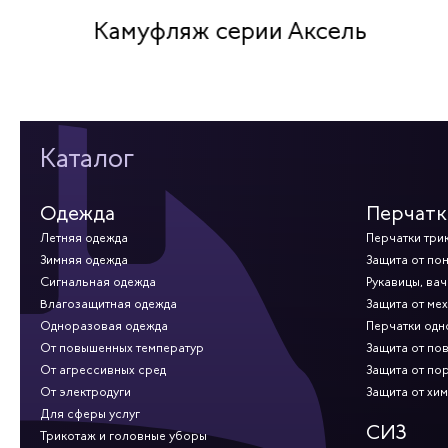
Камуфляж серии Аксель
Каталог
Одежда
Перчатк
Летняя одежда
Перчатки три
Зимняя одежда
Защита от по
Сигнальная одежда
Рукавицы, вач
Влагозащитная одежда
Защита от ме
Одноразовая одежда
Перчатки од
От повышенных температур
Защита от по
От агрессивных сред
Защита от по
От электродуги
Защита от хи
Для сферы услуг
СИЗ
Трикотаж и головные уборы