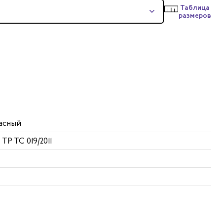
Таблица
размеров
асный
 ТР ТС 019/2011