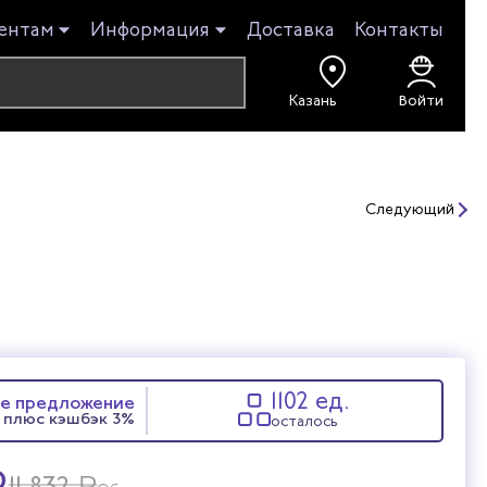
ентам
Информация
Доставка
Контакты
Войти
Следующий
1102 ед.
е предложение
плюс кэшбэк 3%
осталось
₽
₽
11 832