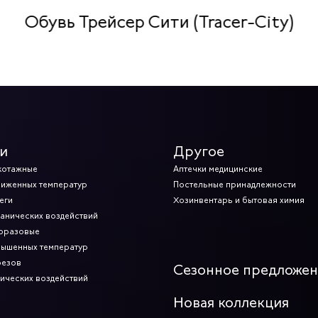
Обувь Трейсер Сити (Tracer-City)
и
Другое
котажные
Аптечки медицинские
ниженных температур
Постельные принадлежности
еги
Хозинвентарь и бытовая химия
ханических воздействий
норазовые
вышенных температур
резов
Сезонное предложе
мических воздействий
Новая коллекция