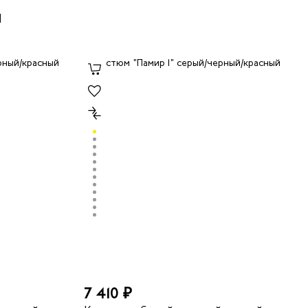
ы
7 410 ₽