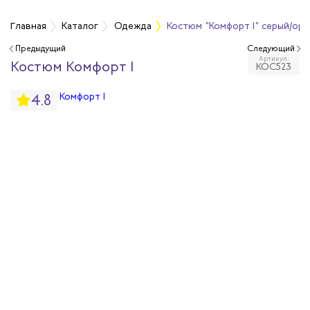
а
Главная
Каталог
Одежда
Костюм "Комфорт 1" серый/ор
Предыдущий
Следующий
Артикул:
дежда
Костюм Комфорт 1
КОС523
4.8
дежда
ая одежда
итная одежда
вая одежда
шенных температур
сивных сред
родуги