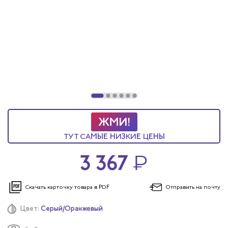
ы услуг
 и головные уборы
ТУТ САМЫЕ НИЗКИЕ ЦЕНЫ
3 367
₽
Скачать карточку
товара в PDF
Отправить
на почту
Цвет:
Серый/Оранжевый