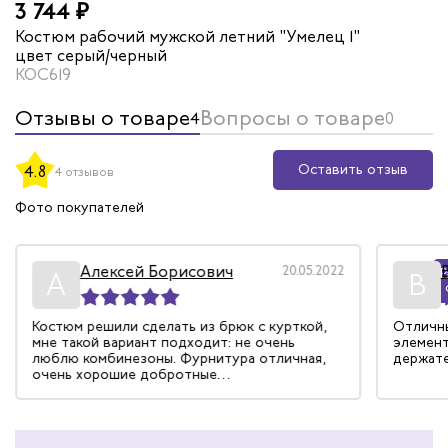
3 744 ₽
Костюм рабочий мужской летний "Умелец 1"
цвет серый/черный
КОС619
Отзывы о товаре
Вопросы о товаре
4
0
Оставить отзыв
4.8
4 отзывов
Фото покупателей
Алексей Борисович
20.05.2022
Р
А
В
Костюм решили сделать из брюк с курткой,
Отличны
мне такой вариант подходит: не очень
элемент
люблю комбинезоны. Фурнитура отличная,
держате
очень хорошие добротные
светоотражающие элементы. Карманы
удлиненные, накладные, держатели и
клапаны – буквально все инструменты ношу с
собой.