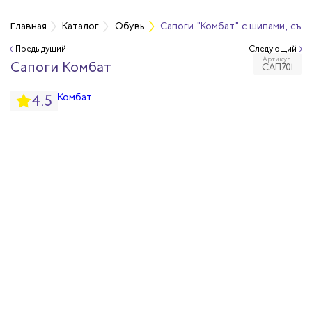
Главная
Каталог
Обувь
Сапоги "Комбат" с шипами, съе
Предыдущий
Следующий
Артикул:
бувь
Сапоги Комбат
САП701
4.5
бувь
вная обувь
йкая обувь
йкая обувь
ры для обуви