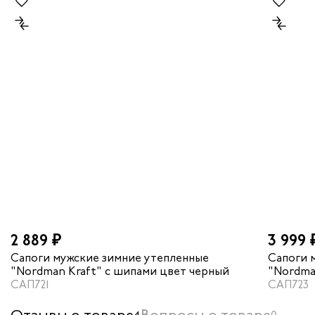
2 889 ₽
3 999 
Сапоги мужские зимние утепленные
Сапоги 
"Nordman Kraft" с шипами цвет черный
"Nordma
САП721
САП723