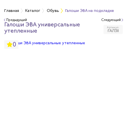
Главная
Каталог
Обувь
Галоши ЭВА на подкладке
Предыдущий
Следующий
Галоши ЭВА универсальные
бувь
Артикул:
утепленные
ГАЛ311
бувь
0
вная обувь
йкая обувь
йкая обувь
ры для обуви