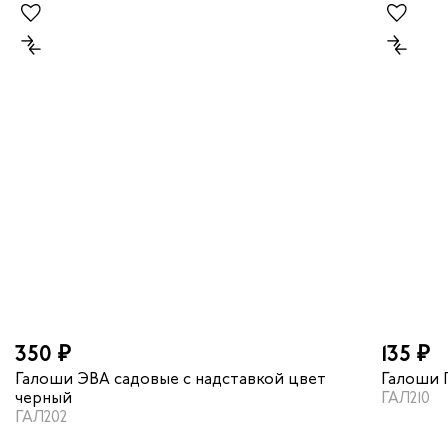
350 ₽
135 ₽
Галоши ЭВА садовые с надставкой цвет
Галоши 
черный
ГАЛ210
ГАЛ202