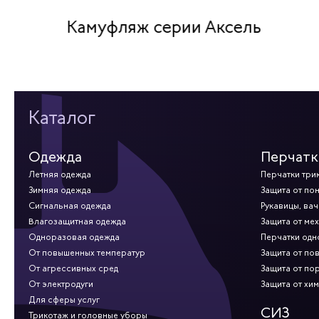
Камуфляж серии Аксель
Каталог
Одежда
Перчатк
Летняя одежда
Перчатки три
Зимняя одежда
Защита от по
Сигнальная одежда
Рукавицы, вач
Влагозащитная одежда
Защита от ме
Одноразовая одежда
Перчатки од
От повышенных температур
Защита от по
От агрессивных сред
Защита от по
От электродуги
Защита от хи
Для сферы услуг
СИЗ
Трикотаж и головные уборы