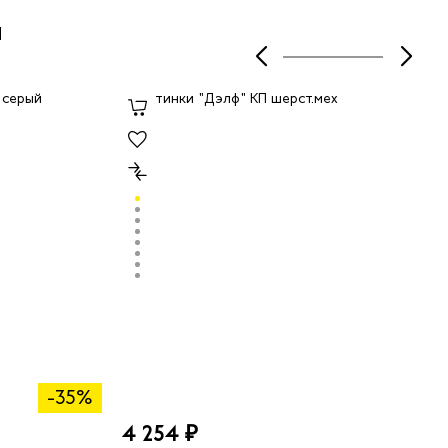
ы
-35%
4 254 ₽