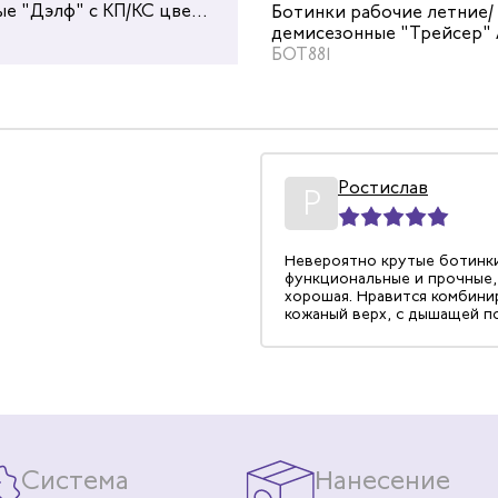
е "Дэлф" с КП/КС цвет
демисезонные "Дэлф" с КП ц
абочие летние/
Ботинки рабочие летние/
евый
черный/бежевый
БОТ262
ные "Трейсер" EX23 с КП
демисезонные "Трейсер" 
ый
цвет серый
БОТ881
рилл
Ростислав
25.08.2022
Р
яловые ботинки, прочные, с
Невероятно крутые ботинк
ргономичной колодкой.
функциональные и прочные,
хорошая. Нравится комбин
кожаный верх, с дышащей п
очень комфортно. Подошва
амортизирует, есть и защит
механических воздействий.
Система
Нанесение