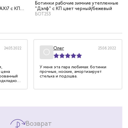
вет
Ботинки рабочие зимние утепленные
AX17 с КП
"Дэлф" с КП цвет черный/бежевый
БОТ253
Олег
24.05.2022
25.08.2022
О
и,
У меня эта пара любимая: ботинки
 цена
прочные, ноские, амортизирует
ированный
стелька и подошва.
одкладкой
 отлично
а от
Возврат