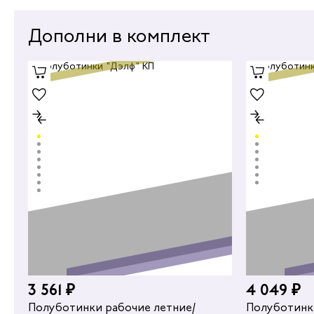
Дополни в комплект
3 561 ₽
4 049 ₽
2 379 ₽
Полуботинки рабочие летние/
Полуботинк