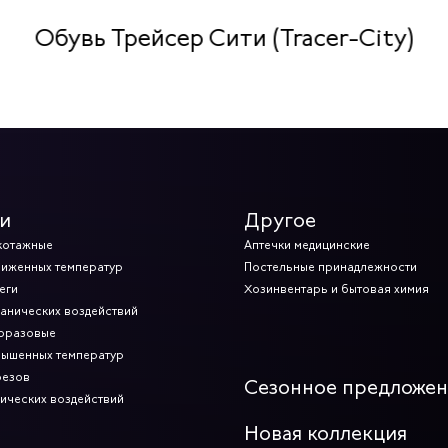
Обувь Трейсер Сити (Tracer-City)
и
Другое
котажные
Аптечки медицинские
ниженных температур
Постельные принадлежности
еги
Хозинвентарь и бытовая химия
ханических воздействий
норазовые
вышенных температур
резов
Сезонное предложе
мических воздействий
Новая коллекция