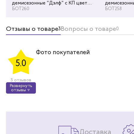
т
демисезонные "Дэлф" с КП цвет
демисезонны
Ботинки р
черный/бежевый
БОТ260
черный/беж
БОТ258
демисезон
цвет черн
БОТ724
Отзывы о товаре
Вопросы о товаре
3
0
Ки
Фото покупателей
К
5.0
Отличные 
удобной э
3 отзывов
Развернуть
отзывы
Доставка