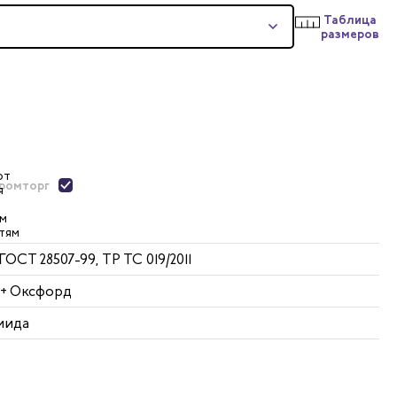
Таблица
размеров
ромторг
 ГОСТ 28507-99, ТР ТС 019/2011
 + Оксфорд
мида