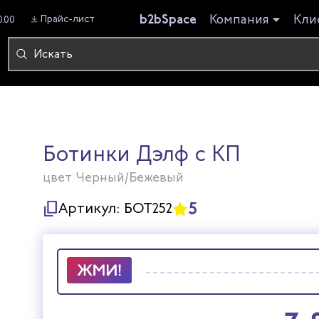
b2bSpace
Компания
Кли
Прайс-лист
0.00
Ботинки Дэлф с КП
цвет Черный/Бежевый
5
Артикул:
БОТ252