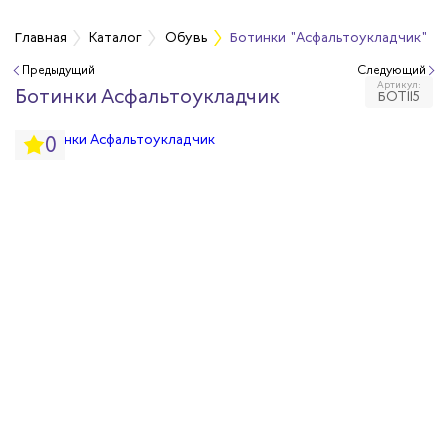
Главная
Каталог
Обувь
Ботинки "Асфальтоукладчик"
Предыдущий
Следующий
Артикул:
бувь
Ботинки Асфальтоукладчик
БОТ115
0
бувь
вная обувь
йкая обувь
йкая обувь
ры для обуви