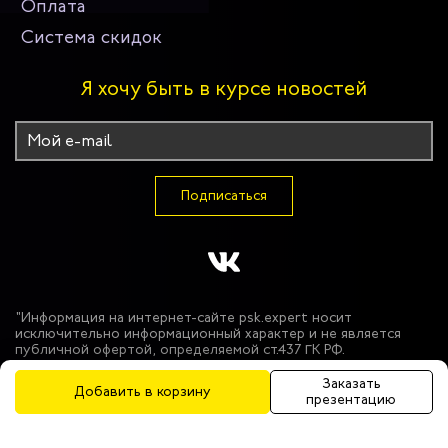
Оплата
Система скидок
Я хочу быть в курсе новостей
Подписаться
"Информация на интернет-сайте psk.expert носит
исключительно информационный характер и не является
публичной офертой, определяемой ст.437 ГК РФ.
Производитель оставляет за собой право в одностороннем
порядке вносить изменения в состав материалов,
Заказать
Добавить в корзину
используемых в производстве продукции, при условии
презентацию
сохранения функциональных и защитных свойств продукции.
Цвет моделей может незначительно отличаться от
представленного на фотографиях. Использование фото-